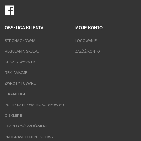
OBSŁUGA KLIENTA
MOJE KONTO
STRONA GŁÓWNA
LOGOWANIE
REGULAMIN SKLEPU
ZAŁÓŻ KONTO
KOSZTY WYSYŁEK
REKLAMACJE
ZWROTY TOWARU
E-KATALOGI
POLITYKA PRYWATNOŚCI SERWISU
O SKLEPIE
JAK ZŁOŻYĆ ZAMÓWIENIE
PROGRAM LOJALNOŚCIOWY -