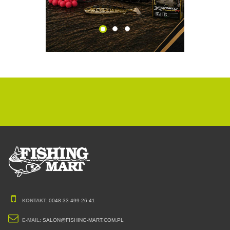
KONTAKT:
0048 33 499-26-41
E-MAIL:
SALON@FISHING-MART.COM.PL