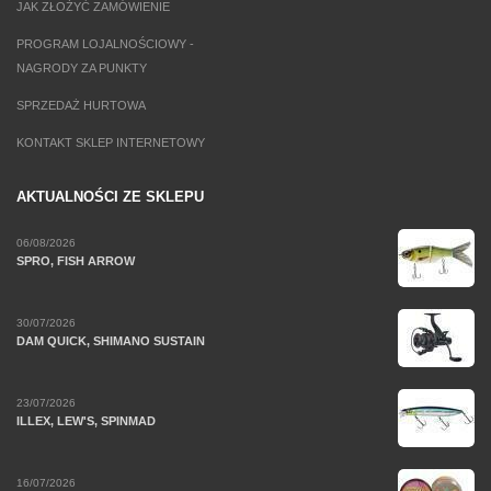
JAK ZŁOŻYĆ ZAMÓWIENIE
PROGRAM LOJALNOŚCIOWY -
NAGRODY ZA PUNKTY
SPRZEDAŻ HURTOWA
KONTAKT SKLEP INTERNETOWY
AKTUALNOŚCI ZE SKLEPU
06/08/2026
SPRO, FISH ARROW
30/07/2026
DAM QUICK, SHIMANO SUSTAIN
23/07/2026
ILLEX, LEW'S, SPINMAD
16/07/2026