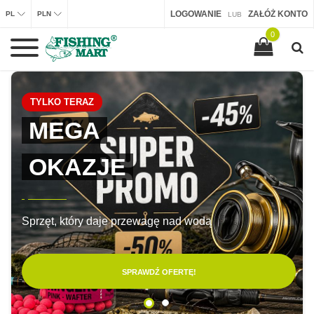
LOGOWANIE
ZAŁÓŻ KONTO
PL
PLN
LUB
0
TYLKO TERAZ
MEGA
OKAZJE
Sprzęt, który daje przewagę nad wodą
SPRAWDŹ OFERTĘ!