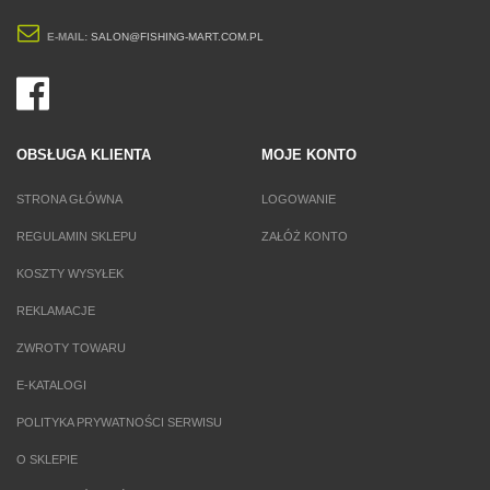
E-MAIL:
SALON@FISHING-MART.COM.PL
OBSŁUGA KLIENTA
MOJE KONTO
STRONA GŁÓWNA
LOGOWANIE
REGULAMIN SKLEPU
ZAŁÓŻ KONTO
KOSZTY WYSYŁEK
REKLAMACJE
ZWROTY TOWARU
E-KATALOGI
POLITYKA PRYWATNOŚCI SERWISU
O SKLEPIE