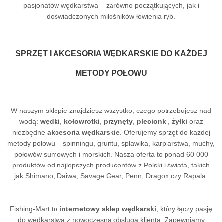
pasjonatów wędkarstwa – zarówno początkujących, jak i
doświadczonych miłośników łowienia ryb.
SPRZĘT I AKCESORIA WĘDKARSKIE DO KAŻDEJ
METODY POŁOWU
W naszym sklepie znajdziesz wszystko, czego potrzebujesz nad
wodą:
wędki
,
kołowrotki
,
przynęty
,
plecionki
,
żyłki
oraz
niezbędne
akcesoria wędkarskie
. Oferujemy sprzęt do każdej
metody połowu – spinningu, gruntu, spławika, karpiarstwa, muchy,
połowów sumowych i morskich. Nasza oferta to ponad 60 000
produktów od najlepszych producentów z Polski i świata, takich
jak Shimano, Daiwa, Savage Gear, Penn, Dragon czy Rapala.
Fishing-Mart to
internetowy sklep wędkarski
, który łączy pasję
do wędkarstwa z nowoczesną obsługą klienta. Zapewniamy