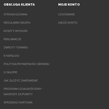
OBSŁUGA KLIENTA
MOJE KONTO
STRONA GŁÓWNA
LOGOWANIE
REGULAMIN SKLEPU
ZAŁÓŻ KONTO
KOSZTY WYSYŁEK
REKLAMACJE
ZWROTY TOWARU
E-KATALOGI
POLITYKA PRYWATNOŚCI SERWISU
O SKLEPIE
JAK ZŁOŻYĆ ZAMÓWIENIE
PROGRAM LOJALNOŚCIOWY -
NAGRODY ZA PUNKTY
SPRZEDAŻ HURTOWA