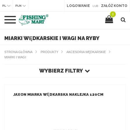
LOGOWANIE
ZAŁÓŻ KONTO
PL
PLN
LUB
0
MIARKI WĘDKARSKIE I WAGI NA RYBY
STRONA GŁÓWNA
PRODUKTY
AKCESORIA WĘDKARSKIE
MIARKI I WAGI
WYBIERZ FILTRY
JAXON MIARKA WĘDKARSKA NAKLEJKA 120CM
ZOBACZ PRODUKT