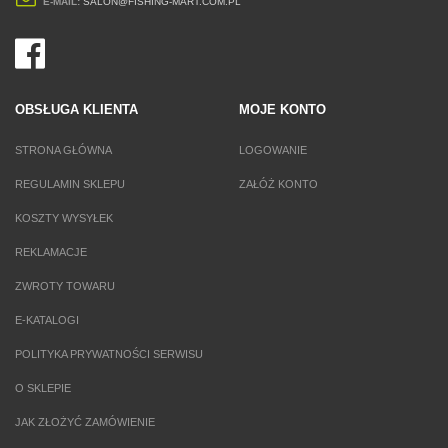
E-MAIL:
SALON@FISHING-MART.COM.PL
OBSŁUGA KLIENTA
MOJE KONTO
STRONA GŁÓWNA
LOGOWANIE
REGULAMIN SKLEPU
ZAŁÓŻ KONTO
KOSZTY WYSYŁEK
REKLAMACJE
ZWROTY TOWARU
E-KATALOGI
POLITYKA PRYWATNOŚCI SERWISU
O SKLEPIE
JAK ZŁOŻYĆ ZAMÓWIENIE