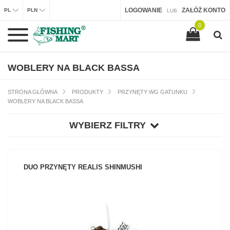
LOGOWANIE
ZAŁÓŻ KONTO
PL
PLN
LUB
0
WOBLERY NA BLACK BASSA
STRONA GŁÓWNA
PRODUKTY
PRZYNĘTY WG GATUNKU
WOBLERY NA BLACK BASSA
WYBIERZ FILTRY
DUO PRZYNĘTY REALIS SHINMUSHI
ZOBACZ PRODUKT