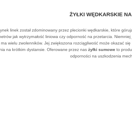
ŻYŁKI WĘDKARSKIE N
ynek linek został zdominowany przez
plecionki wędkarskie
, które góru
etrów jak wytrzymałość liniowa czy odporność na przetarcia. Niemniej
 ma wielu zwolenników. Jej zwiększona rozciągliwość może okazać się
nia na krótkim dystansie. Oferowane przez nas
żyłki sumowe
to produ
odporności na uszkodzenia mech