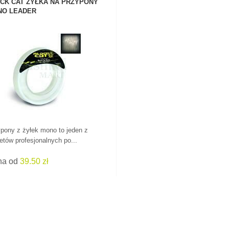
CK CAT ŻYŁKA NA PRZYPONY
O LEADER
ZOBACZ PRODUKT
pony z żyłek mono to jeden z
etów profesjonalnych po...
na od
39.50 zł