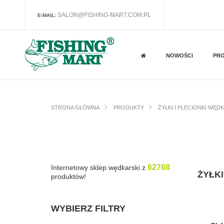
SALON@FISHING-MART.COM.PL
E-MAIL:
NOWOŚCI
PR
STRONA GŁÓWNA
PRODUKTY
ŻYŁKI I PLECIONKI WĘD
62768
Internetowy sklep wędkarski z
ŻYŁK
produktów!
WYBIERZ FILTRY