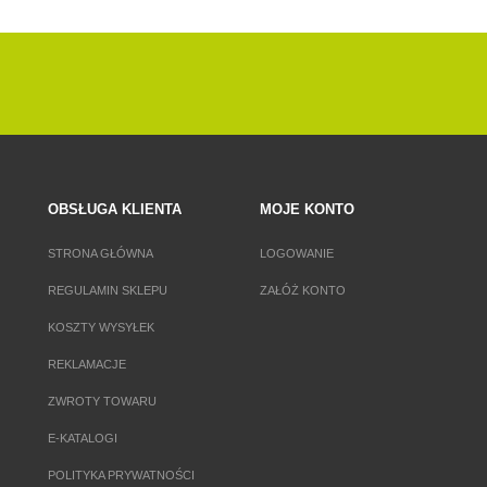
OBSŁUGA KLIENTA
MOJE KONTO
STRONA GŁÓWNA
LOGOWANIE
REGULAMIN SKLEPU
ZAŁÓŻ KONTO
KOSZTY WYSYŁEK
REKLAMACJE
ZWROTY TOWARU
E-KATALOGI
POLITYKA PRYWATNOŚCI