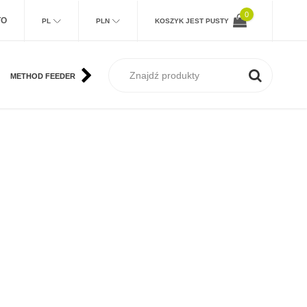
0
TO
PL
PLN
KOSZYK JEST PUSTY
METHOD FEEDER
KARP
MORSKIE
SUM
MUCHA