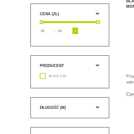
BLA
MON
CENA (ZŁ)
-
PRODUCENT
Przy
BLACK CAT
sekr
Ce
DŁUGOŚĆ (M)