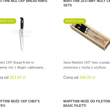
TTIINI NÓŻ CKP BREAD KNIFE
MARTTIINI ZESTAWY NOŻY C
SETS
WOŚĆ 2026!
NOWOŚĆ 2026!
ZOBACZ PRODUKT
ZOBACZ PRODUKT
tiini CKP Bread Knife to
Seria Marttiini CKP Sets została
enny nóż z długim ząbkowany...
stworzona z myślą o użytkow...
na od
203.00 zł
Cena od
348.00 zł
TTIINI NOŻE CKP CHEF'S
MARTTIINI NOŻE DO FILETO
FES
BASIC FILETTI