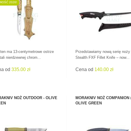
WOŚĆ 2026!
ZOBACZ PRODUKT
ZOBACZ PRODUKT
ten ma 13-centymetrowe ostrze
Przedstawiamy nową serię noży
PRZYPONY W
tali nierdzewnej chrom...
Stealth FXF Fillet Knife – now...
ŚWIETNYCH
CENACH!
WSZYSTKIE WĘDKI
na od
335.00 zł
Cena od
140.00 zł
AKNIV NOŻ OUTDOOR - OLIVE
MORAKNIV NOŻ COMPANION (
EEN
OLIVE GREEN
ZOBACZ PRODUKT
ZOBACZ PRODUKT