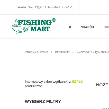
SALON@FISHING-MART.COM.PL
E-MAIL:
NOWOŚCI
PR
STRONA GŁÓWNA
PRODUKTY
AKCESORIA WĘDKARSKI
62792
Internetowy sklep wędkarski z
NOŻE
produktów!
WYBIERZ FILTRY