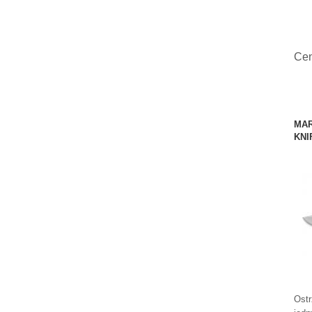
Ce
MAR
KNI
Ostr