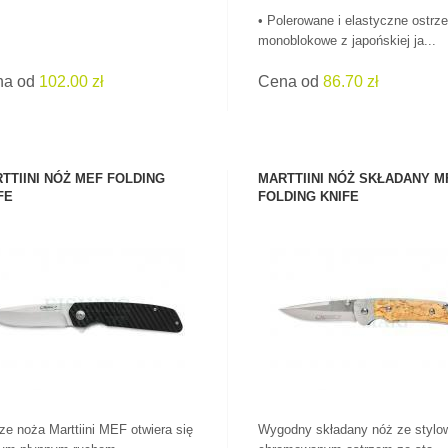
• Polerowane i elastyczne ostrze
monoblokowe z japońskiej ja...
na od
102.00 zł
Cena od
86.70 zł
TTIINI NÓŻ MEF FOLDING
MARTTIINI NÓŻ SKŁADANY M
FE
FOLDING KNIFE
ZOBACZ PRODUKT
ZOBACZ PRODUKT
ze noża Marttiini MEF otwiera się
Wygodny składany nóż ze stylo