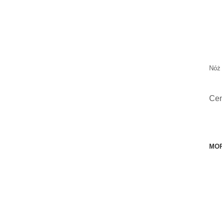
Nóż 
Ce
MOR