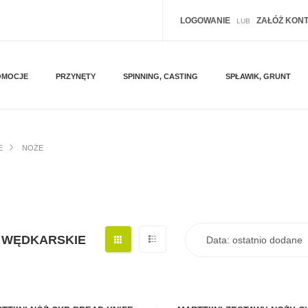
LOGOWANIE
ZAŁÓŻ KON
LUB
OMOCJE
PRZYNĘTY
SPINNING, CASTING
SPŁAWIK, GRUNT
E
NOŻE
 WĘDKARSKIE