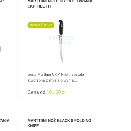
KP
MARTTIINI NOŻE DO FILETOWANIA
CKP FILETTI
NOWOŚĆ 2026!
ZOBACZ PRODUKT
Seria Marttiini CKP Filetti została
stworzona z myślą o wyma...
Cena od
161.00 zł
WANIA
MARTTIINI NÓŻ BLACK 8 FOLDING
KNIFE