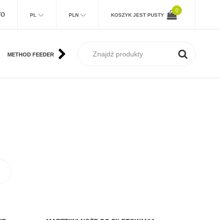
0
TO
PL
PLN
KOSZYK JEST PUSTY
METHOD FEEDER
KARP
MORSKIE
SUM
MUCHA