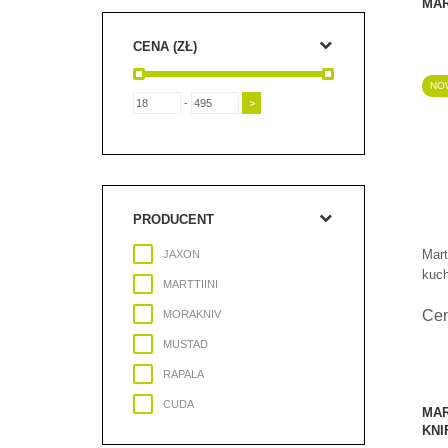
MAR
CENA (ZŁ)
NO
-
PRODUCENT
Mart
JAXON
kuch
MARTTIINI
Ce
MORAKNIV
MUSTAD
RAPALA
CUDA
MAR
KNI