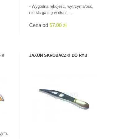
- Wygodna rękojeść, wytrzymałość,
nie ślizga się w dłoni -...
Cena od
57.00 zł
FK
JAXON SKROBACZKI DO RYB
ZOBACZ PRODUKT
wym,