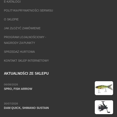
E-KATALOGI
POLITYKA PRYWATNOŚCI SERWISU
O SKLEPIE
JAK ZŁOŻYĆ ZAMÓWIENIE
PROGRAM LOJALNOŚCIOWY -
NAGRODY ZA PUNKTY
SPRZEDAŻ HURTOWA
KONTAKT SKLEP INTERNETOWY
AKTUALNOŚCI ZE SKLEPU
06/08/2026
SPRO, FISH ARROW
30/07/2026
DAM QUICK, SHIMANO SUSTAIN