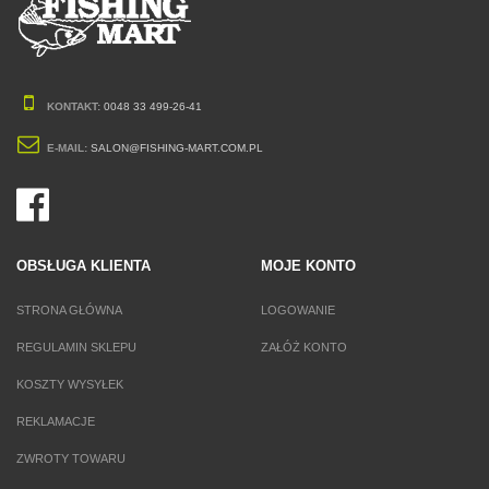
KONTAKT:
0048 33 499-26-41
E-MAIL:
SALON@FISHING-MART.COM.PL
OBSŁUGA KLIENTA
MOJE KONTO
STRONA GŁÓWNA
LOGOWANIE
REGULAMIN SKLEPU
ZAŁÓŻ KONTO
KOSZTY WYSYŁEK
REKLAMACJE
ZWROTY TOWARU