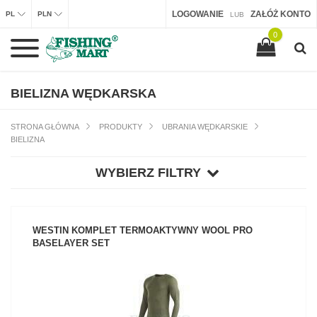
LOGOWANIE
ZAŁÓŻ KONTO
PL
PLN
LUB
0
BIELIZNA WĘDKARSKA
STRONA GŁÓWNA
PRODUKTY
UBRANIA WĘDKARSKIE
BIELIZNA
WYBIERZ FILTRY
WESTIN KOMPLET TERMOAKTYWNY WOOL PRO
BASELAYER SET
ZOBACZ PRODUKT