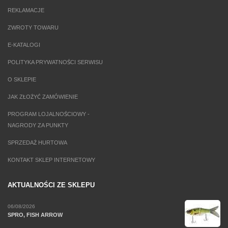
REKLAMACJE
ZWROTY TOWARU
E-KATALOGI
POLITYKA PRYWATNOŚCI SERWISU
O SKLEPIE
JAK ZŁOŻYĆ ZAMÓWIENIE
PROGRAM LOJALNOŚCIOWY -
NAGRODY ZA PUNKTY
SPRZEDAŻ HURTOWA
KONTAKT SKLEP INTERNETOWY
AKTUALNOŚCI ZE SKLEPU
06/08/2026
SPRO, FISH ARROW