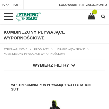
LOGOWANIE
ZAŁÓŻ KONTO
PL
PLN
LUB
0
KOMBINEZONY PŁYWAJĄCE
WYPORNOŚCIOWE
STRONA GŁÓWNA
PRODUKTY
UBRANIA WĘDKARSKIE
KOMBINEZONY PŁYWAJĄCE WYPORNOŚCIOWE
WYBIERZ FILTRY
WESTIN KOMBINEZON PŁYWAJĄCY W4 FLOTATION
SUIT