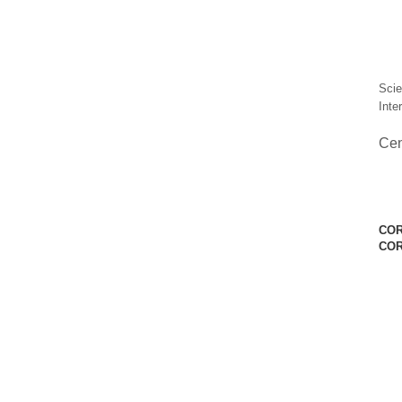
Scie
Inte
Ce
COR
CO