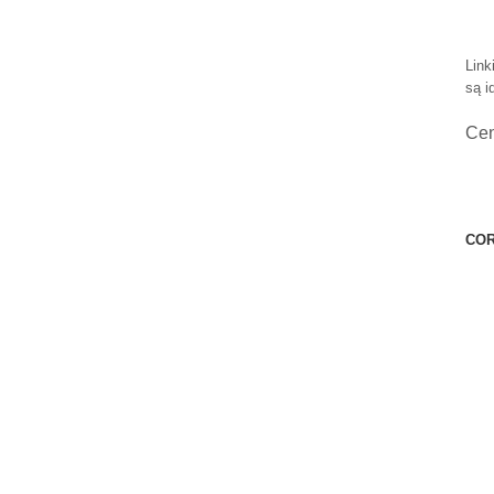
Link
są i
Ce
COR