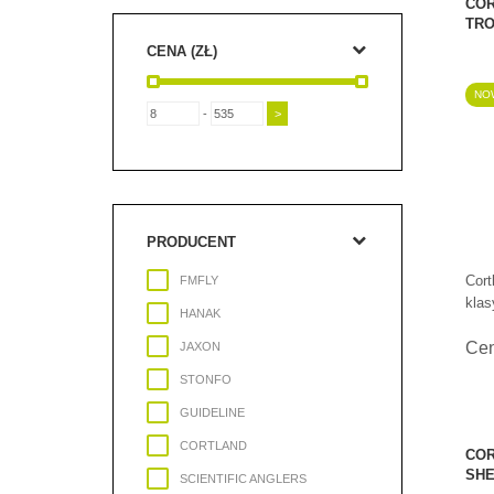
COR
TRO
CENA (ZŁ)
NO
-
PRODUCENT
Cort
FMFLY
klas
HANAK
Ce
JAXON
STONFO
GUIDELINE
CORTLAND
COR
SHE
SCIENTIFIC ANGLERS