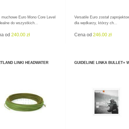
i muchowe Euro Mono Core Level
Versatile Euro został zaprojekt
dealne do wszystkich...
dla wędkarzy, którzy ch...
na od
240.00 zł
Cena od
246.00 zł
TLAND LINKI HEADWATER
GUIDELINE LINKA BULLET+ 
ZOBACZ PRODUKT
ZOBACZ PRODUKT