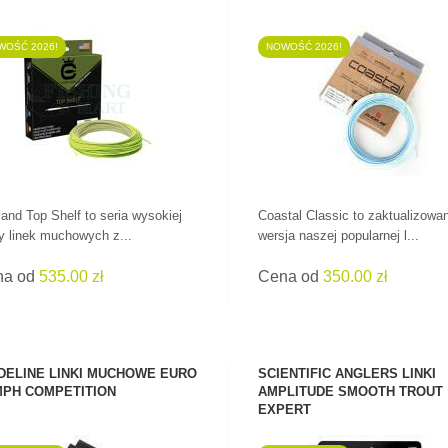
WOŚĆ 2026!
NOWOŚĆ 2026!
ZOBACZ PRODUKT
ZOBACZ PRODUKT
land Top Shelf to seria wysokiej
Coastal Classic to zaktualizowa
y linek muchowych z...
wersja naszej popularnej l...
na od
535.00 zł
Cena od
350.00 zł
DELINE LINKI MUCHOWE EURO
SCIENTIFIC ANGLERS LINKI
PH COMPETITION
AMPLITUDE SMOOTH TROUT
EXPERT