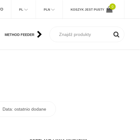
0
TO
PL
PLN
KOSZYK JEST PUSTY
METHOD FEEDER
KARP
MORSKIE
SUM
MUCHA