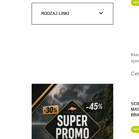
NO
RODZAJ LINKI
Kluc
nymp
Ce
SCI
MAS
BRA
NO