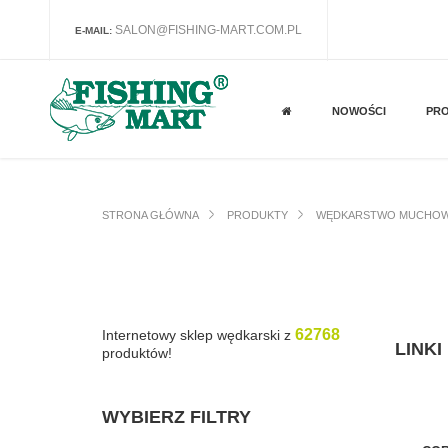
SALON@FISHING-MART.COM.PL
E-MAIL:
NOWOŚCI
PR
STRONA GŁÓWNA
PRODUKTY
WĘDKARSTWO MUCHOW
62768
Internetowy sklep wędkarski z
LINK
produktów!
WYBIERZ FILTRY