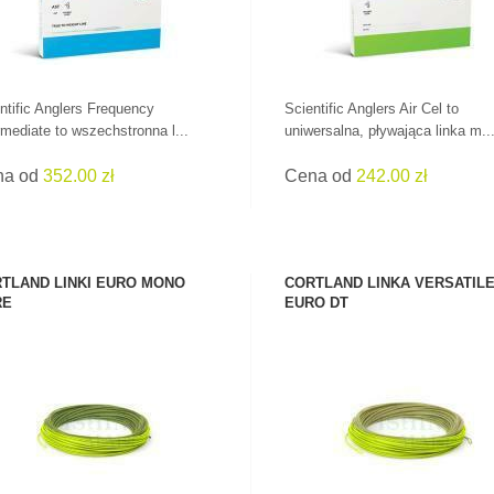
ntific Anglers Frequency
Scientific Anglers Air Cel to
rmediate to wszechstronna l...
uniwersalna, pływająca linka m..
na od
352.00 zł
Cena od
242.00 zł
TLAND LINKI EURO MONO
CORTLAND LINKA VERSATIL
RE
EURO DT
ZOBACZ PRODUKT
ZOBACZ PRODUKT