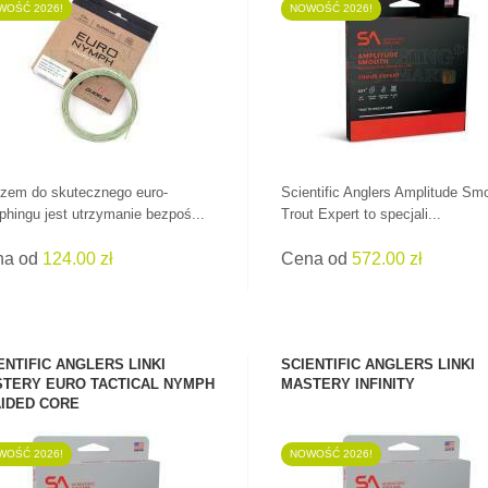
WOŚĆ 2026!
NOWOŚĆ 2026!
ZOBACZ PRODUKT
ZOBACZ PRODUKT
zem do skutecznego euro-
Scientific Anglers Amplitude Sm
hingu jest utrzymanie bezpoś...
Trout Expert to specjali...
na od
124.00 zł
Cena od
572.00 zł
ENTIFIC ANGLERS LINKI
SCIENTIFIC ANGLERS LINKI
TERY EURO TACTICAL NYMPH
MASTERY INFINITY
IDED CORE
WOŚĆ 2026!
NOWOŚĆ 2026!
PRZYPONY W
ŚWIETNYCH
ZOBACZ PRODUKT
ZOBACZ PRODUKT