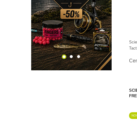
ĘDKI
SPRAWDŹ!
Scie
Tact
Ce
SCI
FRE
NO