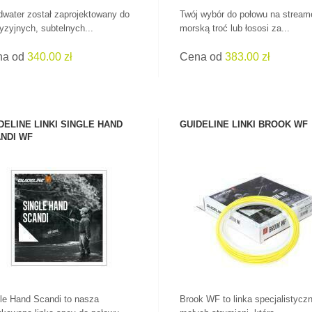
water został zaprojektowany do
Twój wybór do połowu na stream
yzyjnych, subtelnych...
morską troć lub łososi za...
na od
340.00 zł
Cena od
383.00 zł
DELINE LINKI SINGLE HAND
GUIDELINE LINKI BROOK WF
NDI WF
ZOBACZ PRODUKT
ZOBACZ PRODUKT
le Hand Scandi to nasza
Brook WF to linka specjalistycz