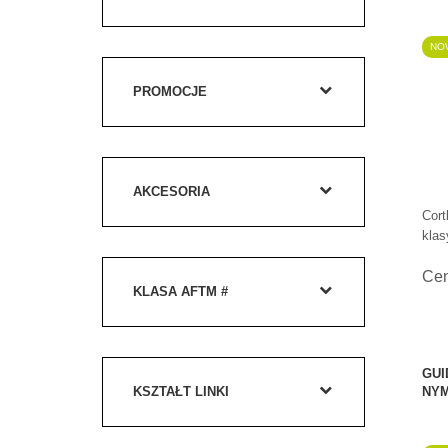
NO
PROMOCJE
AKCESORIA
Cort
klas
Ce
KLASA AFTM #
GUI
KSZTAŁT LINKI
NYM