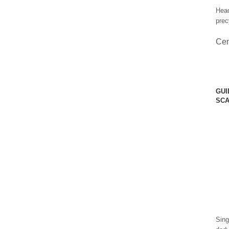
Head
prec
Ce
GUI
SCA
Sing