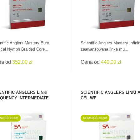
CENACH!
WSZYSTKIE WĘDKI
ntific Anglers Mastery Euro
Scientific Anglers Mastery Infinit
ical Nymph Braided Core...
zaawansowana linka mu...
na od
352.00 zł
Cena od
440.00 zł
ENTIFIC ANGLERS LINKI
SCIENTIFIC ANGLERS LINKI A
QUENCY INTERMEDIATE
CEL WF
WOŚĆ 2026!
NOWOŚĆ 2026!
ZOBACZ PRODUKT
ZOBACZ PRODUKT