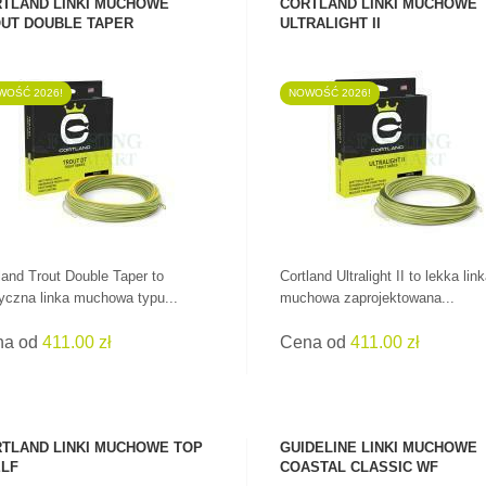
TLAND LINKI MUCHOWE
CORTLAND LINKI MUCHOWE
UT DOUBLE TAPER
ULTRALIGHT II
WOŚĆ 2026!
NOWOŚĆ 2026!
ZOBACZ PRODUKT
ZOBACZ PRODUKT
land Trout Double Taper to
Cortland Ultralight II to lekka lin
yczna linka muchowa typu...
muchowa zaprojektowana...
na od
411.00 zł
Cena od
411.00 zł
TLAND LINKI MUCHOWE TOP
GUIDELINE LINKI MUCHOWE
LF
COASTAL CLASSIC WF