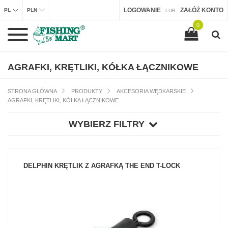
LOGOWANIE
ZAŁÓŻ KONTO
PL
PLN
LUB
0
AGRAFKI, KRĘTLIKI, KÓŁKA ŁĄCZNIKOWE
STRONA GŁÓWNA
PRODUKTY
AKCESORIA WĘDKARSKIE
AGRAFKI, KRĘTLIKI, KÓŁKA ŁĄCZNIKOWE
WYBIERZ FILTRY
DELPHIN KRĘTLIK Z AGRAFKĄ THE END T-LOCK
ZOBACZ PRODUKT