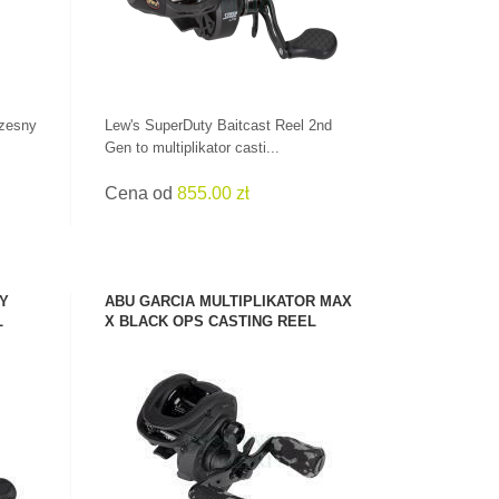
czesny
Lew's SuperDuty Baitcast Reel 2nd
Gen to multiplikator casti...
Cena od
855.00 zł
RY
ABU GARCIA MULTIPLIKATOR MAX
L
X BLACK OPS CASTING REEL
ZOBACZ PRODUKT