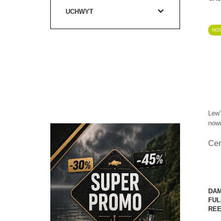
UCHWYT
NOW
Lew'
nowo
Ce
DAM
FUL
REE
ĘDKI
SPRAWDŹ!