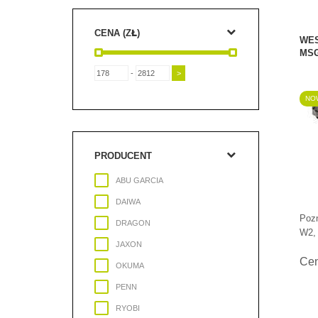
CENA (ZŁ)
WES
MS
-
NOW
PRODUCENT
ABU GARCIA
DAIWA
Pozn
DRAGON
W2, 
JAXON
Ce
OKUMA
PENN
RYOBI