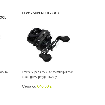
LEW’S SUPERDUTY GX3
POOL
ZOBACZ PRODUKT
ool to
Lew’s SuperDuty GX3 to multiplikator
castingowy przygotowany...
Cena od
640.00 zł