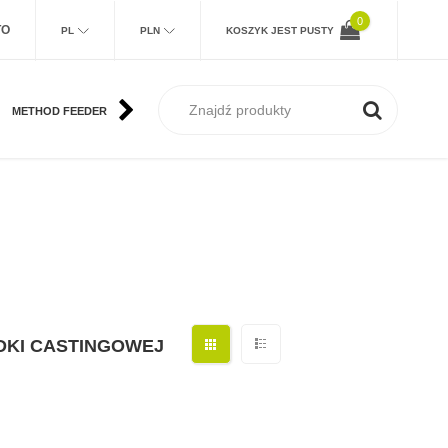
0
TO
PL
PLN
KOSZYK JEST PUSTY
METHOD FEEDER
KARP
MORSKIE
SUM
MUCHA
DKI CASTINGOWEJ