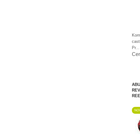
Komp
cast
Pr...
Ce
ABU
REV
REE
NOW