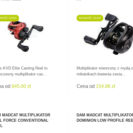
OŚĆ 2026!
NOWOŚĆ 2026!
ZOBACZ PRODUKT
ZOBACZ PRODUKT
s KVD Elite Casting Reel to
Multiplikator stworzony z myślą 
czesny multiplikator cas...
miłośnikach łowienia zesta...
na od
645.00 zł
Cena od
154.86 zł
 MADCAT MULTIPLIKATOR
DAM MADCAT MULTIPLIKATO
PRZYPONY W
L FORCE CONVENTIONAL
DOMINION LOW PROFILE RE
ŚWIETNYCH
L
CENACH!
WSZYSTKIE WĘDKI