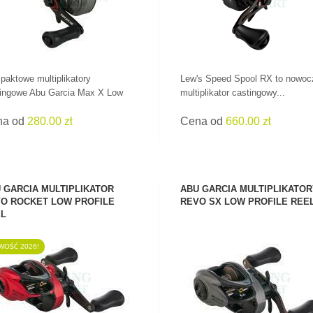
aktowe multiplikatory
Lew's Speed Spool RX to nowo
ingowe Abu Garcia Max X Low
multiplikator castingowy...
na od
280.00 zł
Cena od
660.00 zł
 GARCIA MULTIPLIKATOR
ABU GARCIA MULTIPLIKATO
O ROCKET LOW PROFILE
REVO SX LOW PROFILE REE
L
OŚĆ 2026!
ZOBACZ PRODUKT
ZOBACZ PRODUKT