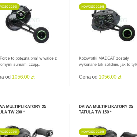
OŚĆ 2026!
NOWOŚĆ 2026!
ZOBACZ PRODUKT
ZOBACZ PRODUKT
 Force to potężna broń w walce z
Kołowrotki MADCAT zostały
ornymi sumami czają...
wykonane tak solidnie, jak to tylk
na od
1056.00 zł
Cena od
1056.00 zł
WA MULTIPLIKATORY 25
DAIWA MULTIPLIKATORY 25
ULA TW 200 *
TATULA TW 150 *
OŚĆ 2026!
NOWOŚĆ 2026!