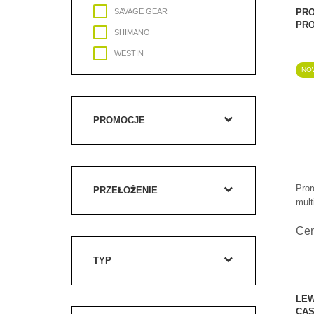
SAVAGE GEAR
PRO
PRO
SHIMANO
WESTIN
NOW
PROREX
DAM MADCAT
DAM QUICK
PROMOCJE
13 FISHING
LEW’S
FAVORITE
Pror
PRZEŁOŻENIE
mult
Ce
TYP
LEW
CAS