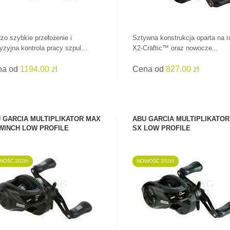
zo szybkie przełożenie i
Sztywna konstrukcja oparta na 
yzyjna kontrola pracy szpul...
X2-Cräftic™ oraz nowocze...
na od
1194.00 zł
Cena od
827.00 zł
 GARCIA MULTIPLIKATOR MAX
ABU GARCIA MULTIPLIKATO
WINCH LOW PROFILE
SX LOW PROFILE
OŚĆ 2026!
NOWOŚĆ 2026!
ZOBACZ PRODUKT
ZOBACZ PRODUKT