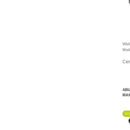
Wiel
Mode
Ce
ABU
MAX
NOW