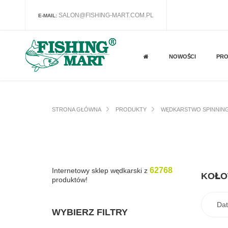
SALON@FISHING-MART.COM.PL
E-MAIL:
NOWOŚCI
PR
STRONA GŁÓWNA
PRODUKTY
WĘDKARSTWO SPINNIN
62768
Internetowy sklep wędkarski z
KOŁO
produktów!
WYBIERZ FILTRY