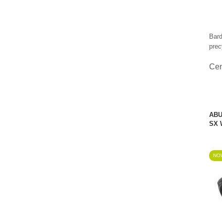
Bard
prec
Ce
ABU
SX 
NOW