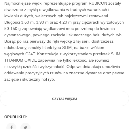
Najmocniejsze wędki reprezentujące program RUBICON zostały
stworzone z myślą o wędkowaniu w trudnych warunkach i
łowieniu dużych, walecznych ryb najcięższymi zestawami.
Długości 3,60 m, 3,90 m oraz 4,20 m przy ciężarach wyrzutowych
50-150 g zapewniają wędkarzowi moc potrzebną do łowienia
dystansowego, pewnego zacięcia i skutecznego holu dużych ryb.
Biorąc po raz pierwszy do ręki wędkę z tej serii, dostrzeżesz
odchudzony, smukły blank typu SLIM, na bazie włókien
węglowych C24T. Konstrukcja z wykorzystaniem przelotek SLIM
TITANIUM OXIDE zapewnia nie tylko lekkość, ale również
niezwykłą czułość i wytrzymałość. Odpowiednia akcja umożliwia
oddawanie precyzyjnych rzutów na znaczne dystanse oraz pewne
zacięcie i skuteczny hol ryb.
CZYTAJ WIĘCEJ
OPUBLIKUJ: