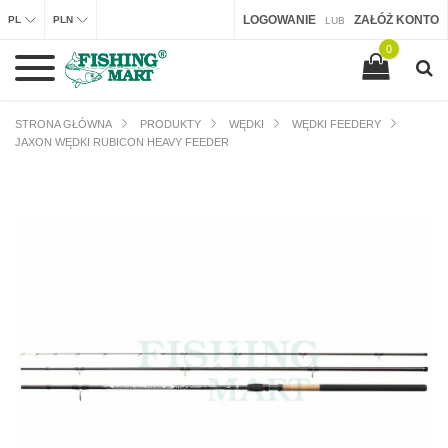
LOGOWANIE
ZAŁÓŻ KONTO
PL
PLN
LUB
0
STRONA GŁÓWNA
PRODUKTY
WĘDKI
WĘDKI FEEDERY
JAXON WĘDKI RUBICON HEAVY FEEDER