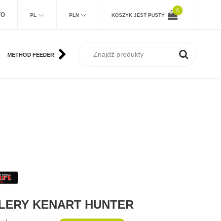
0
TO
PL
PLN
KOSZYK JEST PUSTY
METHOD FEEDER
KARP
MORSKIE
SUM
MUCHA
LERY KENART HUNTER