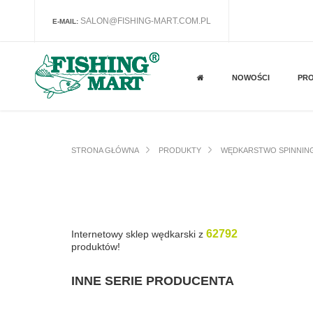
SALON@FISHING-MART.COM.PL
E-MAIL:
NOWOŚCI
PR
STRONA GŁÓWNA
PRODUKTY
WĘDKARSTWO SPINNIN
62792
Internetowy sklep wędkarski z
produktów!
INNE SERIE PRODUCENTA