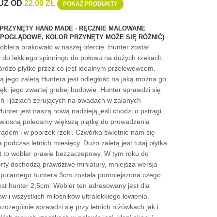
UŻ OD
22.00 ZŁ
POKAŻ PRODUKTY
 PRZYNĘTY HAND MADE - RĘCZNIE MALOWANE
A POGLĄDOWE, KOLOR PRZYNĘTY MOŻE SIĘ RÓŻNIĆ)
oblera brakowało w naszej ofercie. Hunter został
 do lekkiego spinningu do połowu na dużych rzekach.
ardzo płytko przez co jest idealnym przelewowcem.
ą jego zaletą Huntera jest odległość na jaką można go
ięki jego zwartej grubej budowie. Hunter sprawdzi się
ch i jaziach żerujących na owadach w zalanych
unter jest naszą nową nadzieją jeśli chodzi o pstrągi.
wiosną polecamy większą piątkę do prowadzenia
rądem i w poprzek rzeki. Czwórka świetnie nam się
 podczas letnich miesięcy. Dużo zaletą jest tutaj płytka
st to wobler prawie bezzaczepowy. W tym roku do
erty dochodzą prawdziwe miniatury, mniejsza wersja
pularnego huntera 3cm została pomniejszona czego
est hunter 2,5cm. Wobler ten adresowany jest dla
w i wszystkich miłośników ultralekkiego łowienia.
szczególnie sprawdzi się przy letnich niżówkach jak i