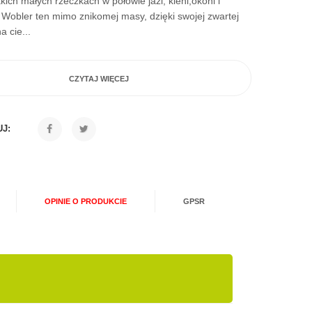
kich małych rzeczkach w połowie jazi, kleni,okoni i
 Wobler ten mimo znikomej masy, dzięki swojej zwartej
a cie...
CZYTAJ WIĘCEJ
J:
OPINIE O PRODUKCIE
GPSR