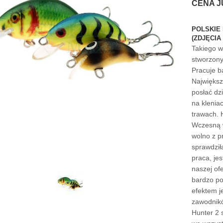
CENA J
POLSKIE
(ZDJĘCI
Takiego w
stworzony
Pracuje b
Największ
posłać dz
na klenia
trawach. H
Wczesną 
wolno z p
sprawdziła
praca, je
naszej of
bardzo po
efektem j
zawodnikó
Hunter 2 