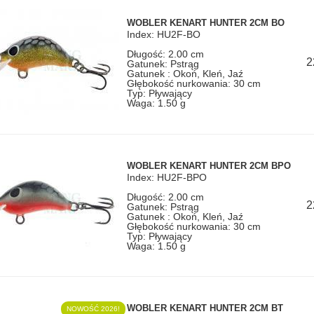
WOBLER KENART HUNTER 2CM BO
Index: HU2F-BO
Długość: 2.00 cm
2
Gatunek: Pstrąg
Gatunek : Okoń, Kleń, Jaź
PRZYPONY W
Głębokość nurkowania: 30 cm
ŚWIETNYCH
Typ: Pływający
CENACH!
WSZYSTKIE WĘDKI
Waga: 1.50 g
WOBLER KENART HUNTER 2CM BPO
Index: HU2F-BPO
Długość: 2.00 cm
2
Gatunek: Pstrąg
Gatunek : Okoń, Kleń, Jaź
Głębokość nurkowania: 30 cm
Typ: Pływający
Waga: 1.50 g
WOBLER KENART HUNTER 2CM BT
NOWOŚĆ 2026!