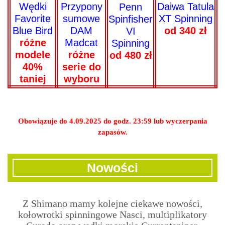
Przypony
Wędki
Daiwa Tatula
Penn
sumowe
Favorite
XT Spinning
Spinfisher
DAM
Blue Bird
od 340 zł
VI
Madcat
różne
Spinning
różne
modele
od 480 zł
serie do
40%
wyboru
taniej
Obowiązuje do 4.09.2025 do godz. 23:59 lub wyczerpania
zapasów.
Nowości
Z Shimano mamy kolejne ciekawe nowości,
kołowrotki spinningowe Nasci, multiplikatory