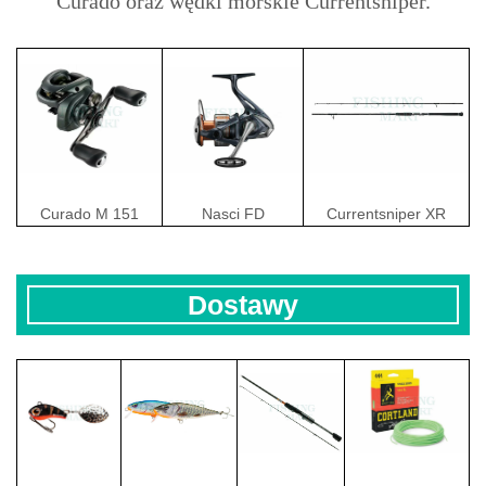
Curado oraz wędki morskie Currentsniper.
Curado M 151
Nasci FD
Currentsniper XR
Dostawy