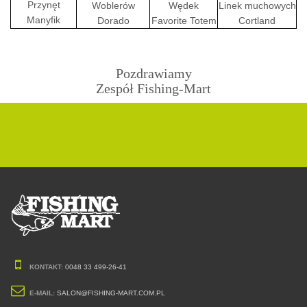
Przynęt
Woblerów
Wędek
Linek muchowych
Manyfik
Dorado
Favorite Totem
Cortland
Pozdrawiamy
Zespół Fishing-Mart
KONTAKT:
0048 33 499-26-41
E-MAIL:
SALON@FISHING-MART.COM.PL