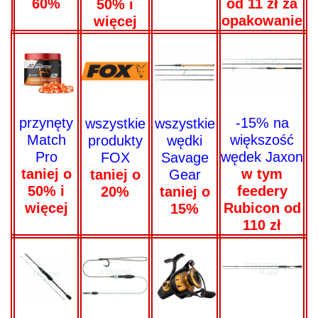
60%
od 11 zł za
50% i
opakowanie
więcej
przynęty
-15% na
wszystkie
wszystkie
Match
większość
produkty
wędki
Pro
wędek Jaxon
FOX
Savage
taniej o
w tym
taniej o
Gear
50% i
feedery
20%
taniej o
więcej
Rubicon od
15%
110 zł