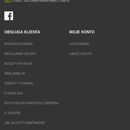
E-MAIL:
SALON@FISHING-MART.COM.PL
OBSŁUGA KLIENTA
MOJE KONTO
STRONA GŁÓWNA
LOGOWANIE
REGULAMIN SKLEPU
ZAŁÓŻ KONTO
KOSZTY WYSYŁEK
REKLAMACJE
ZWROTY TOWARU
E-KATALOGI
POLITYKA PRYWATNOŚCI SERWISU
O SKLEPIE
JAK ZŁOŻYĆ ZAMÓWIENIE