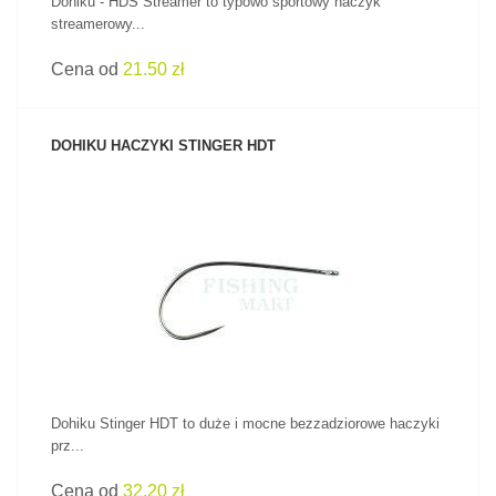
Dohiku - HDS Streamer to typowo sportowy haczyk
streamerowy...
Cena od
21.50 zł
DOHIKU HACZYKI STINGER HDT
ZOBACZ PRODUKT
Dohiku Stinger HDT to duże i mocne bezzadziorowe haczyki
prz...
Cena od
32.20 zł