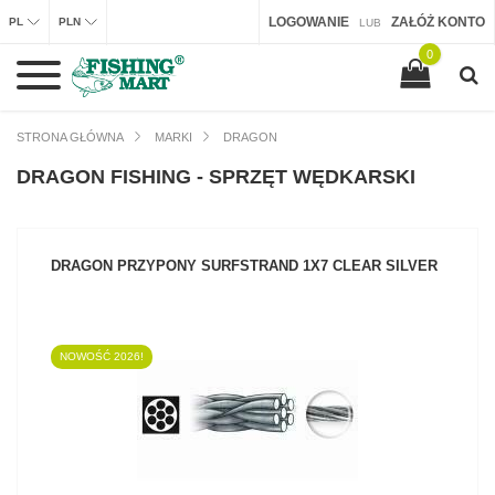
LOGOWANIE
ZAŁÓŻ KONTO
PL
PLN
LUB
0
STRONA GŁÓWNA
MARKI
DRAGON
DRAGON FISHING - SPRZĘT WĘDKARSKI
DRAGON PRZYPONY SURFSTRAND 1X7 CLEAR SILVER
NOWOŚĆ 2026!
ZOBACZ PRODUKT