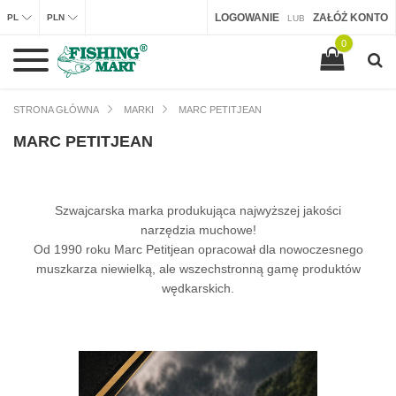
LOGOWANIE
ZAŁÓŻ KONTO
PL
PLN
LUB
0
STRONA GŁÓWNA
MARKI
MARC PETITJEAN
MARC PETITJEAN
Szwajcarska marka produkująca najwyższej jakości
narzędzia muchowe!
Od 1990 roku Marc Petitjean opracował dla nowoczesnego
muszkarza niewielką, ale wszechstronną gamę produktów
wędkarskich.