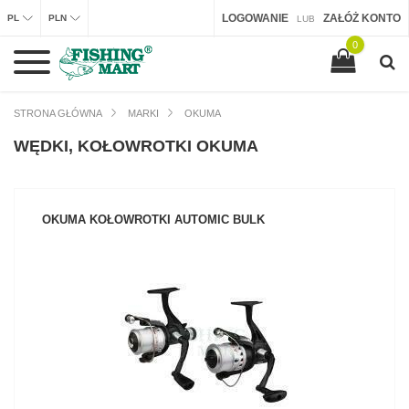
LOGOWANIE
ZAŁÓŻ KONTO
PL
PLN
LUB
0
STRONA GŁÓWNA
MARKI
OKUMA
WĘDKI, KOŁOWROTKI OKUMA
OKUMA KOŁOWROTKI AUTOMIC BULK
ZOBACZ PRODUKT