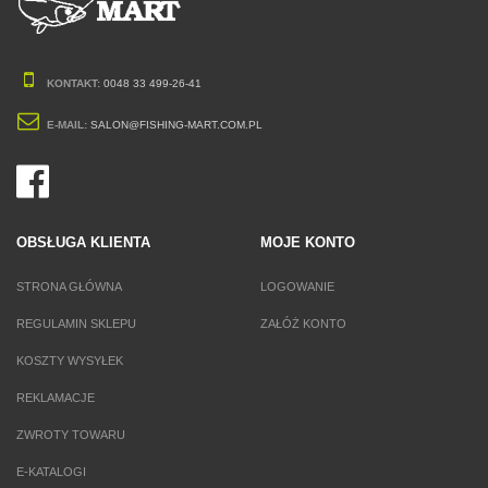
KONTAKT:
0048 33 499-26-41
E-MAIL:
SALON@FISHING-MART.COM.PL
OBSŁUGA KLIENTA
MOJE KONTO
STRONA GŁÓWNA
LOGOWANIE
REGULAMIN SKLEPU
ZAŁÓŻ KONTO
KOSZTY WYSYŁEK
REKLAMACJE
ZWROTY TOWARU
E-KATALOGI