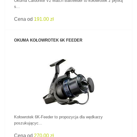
Okuma Carbonite V2 Match Baitfeeder to kołowrotek z płytką
s...
Cena od
191.00 zł
OKUMA KOŁOWROTEK 6K FEEDER
ZOBACZ PRODUKT
Kołowrotek 6K-Feeder to propozycja dla wędkarzy
poszukującyc...
Cena od
270.00 zł