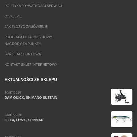
POLITYKA PRYWATNOŚCI SERWISU
O SKLEPIE
JAK ZŁOŻYĆ ZAMÓWIENIE
PROGRAM LOJALNOŚCIOWY -
NAGRODY ZA PUNKTY
SPRZEDAŻ HURTOWA
KONTAKT SKLEP INTERNETOWY
AKTUALNOŚCI ZE SKLEPU
30/07/2026
DAM QUICK, SHIMANO SUSTAIN
23/07/2026
ILLEX, LEW'S, SPINMAD