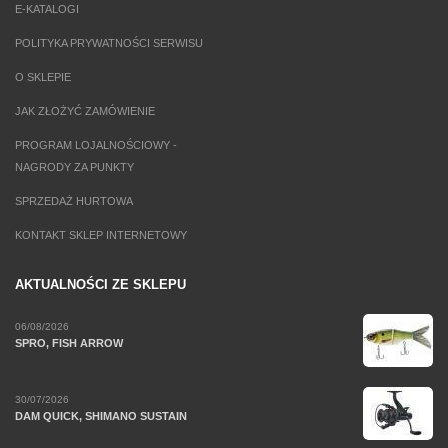
E-KATALOGI
POLITYKA PRYWATNOŚCI SERWISU
O SKLEPIE
JAK ZŁOŻYĆ ZAMÓWIENIE
PROGRAM LOJALNOŚCIOWY -
NAGRODY ZA PUNKTY
SPRZEDAŻ HURTOWA
KONTAKT SKLEP INTERNETOWY
AKTUALNOŚCI ZE SKLEPU
06/08/2026
SPRO, FISH ARROW
30/07/2026
DAM QUICK, SHIMANO SUSTAIN