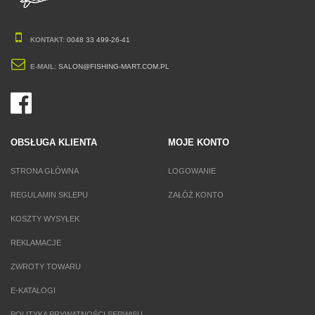
KONTAKT:
0048 33 499-26-41
E-MAIL:
SALON@FISHING-MART.COM.PL
OBSŁUGA KLIENTA
MOJE KONTO
STRONA GŁÓWNA
LOGOWANIE
REGULAMIN SKLEPU
ZAŁÓŻ KONTO
KOSZTY WYSYŁEK
REKLAMACJE
ZWROTY TOWARU
E-KATALOGI
POLITYKA PRYWATNOŚCI SERWISU