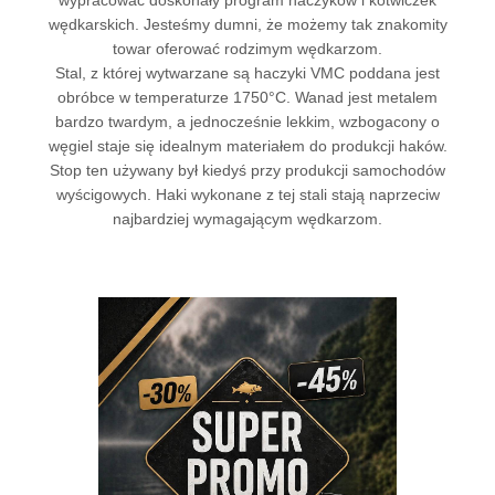
wypracować doskonały program haczyków i kotwiczek
wędkarskich. Jesteśmy dumni, że możemy tak znakomity
towar oferować rodzimym wędkarzom.
Stal, z której wytwarzane są haczyki VMC poddana jest
obróbce w temperaturze 1750°C. Wanad jest metalem
bardzo twardym, a jednocześnie lekkim, wzbogacony o
węgiel staje się idealnym materiałem do produkcji haków.
Stop ten używany był kiedyś przy produkcji samochodów
wyścigowych. Haki wykonane z tej stali stają naprzeciw
najbardziej wymagającym wędkarzom.