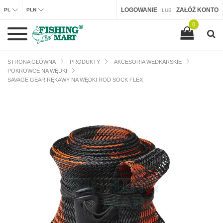
LOGOWANIE
ZAŁÓŻ KONTO
PL
PLN
LUB
0
STRONA GŁÓWNA
PRODUKTY
AKCESORIA WĘDKARSKIE
POKROWCE NA WĘDKI
SAVAGE GEAR RĘKAWY NA WĘDKI ROD SOCK FLEX