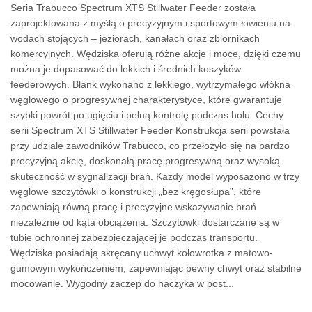
Seria Trabucco Spectrum XTS Stillwater Feeder została
zaprojektowana z myślą o precyzyjnym i sportowym łowieniu na
wodach stojących – jeziorach, kanałach oraz zbiornikach
komercyjnych. Wędziska oferują różne akcje i moce, dzięki czemu
można je dopasować do lekkich i średnich koszyków
feederowych. Blank wykonano z lekkiego, wytrzymałego włókna
węglowego o progresywnej charakterystyce, które gwarantuje
szybki powrót po ugięciu i pełną kontrolę podczas holu. Cechy
serii Spectrum XTS Stillwater Feeder Konstrukcja serii powstała
przy udziale zawodników Trabucco, co przełożyło się na bardzo
precyzyjną akcję, doskonałą pracę progresywną oraz wysoką
skuteczność w sygnalizacji brań. Każdy model wyposażono w trzy
węglowe szczytówki o konstrukcji „bez kręgosłupa”, które
zapewniają równą pracę i precyzyjne wskazywanie brań
niezależnie od kąta obciążenia. Szczytówki dostarczane są w
tubie ochronnej zabezpieczającej je podczas transportu.
Wędziska posiadają skręcany uchwyt kołowrotka z matowo-
gumowym wykończeniem, zapewniając pewny chwyt oraz stabilne
mocowanie. Wygodny zaczep do haczyka w post...