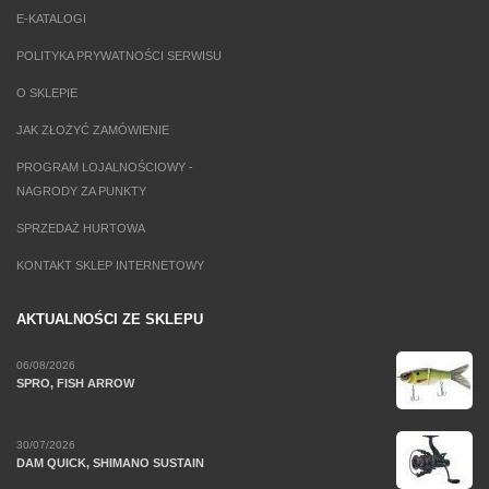
E-KATALOGI
POLITYKA PRYWATNOŚCI SERWISU
O SKLEPIE
JAK ZŁOŻYĆ ZAMÓWIENIE
PROGRAM LOJALNOŚCIOWY -
NAGRODY ZA PUNKTY
SPRZEDAŻ HURTOWA
KONTAKT SKLEP INTERNETOWY
AKTUALNOŚCI ZE SKLEPU
06/08/2026
SPRO, FISH ARROW
30/07/2026
DAM QUICK, SHIMANO SUSTAIN