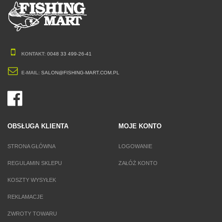
KONTAKT:
0048 33 499-26-41
E-MAIL:
SALON@FISHING-MART.COM.PL
OBSŁUGA KLIENTA
MOJE KONTO
STRONA GŁÓWNA
LOGOWANIE
REGULAMIN SKLEPU
ZAŁÓŻ KONTO
KOSZTY WYSYŁEK
REKLAMACJE
ZWROTY TOWARU