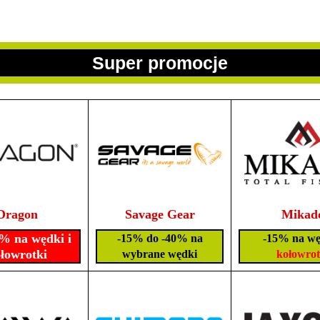
Super promocje
Dragon
Savage Gear
Mikad
% na wędki i
-15% do -40% na
-15% na wę
łowrotki
wybrane wędki
kołowrot