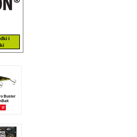
dki i
ki
ro Buster
mBait
 zł