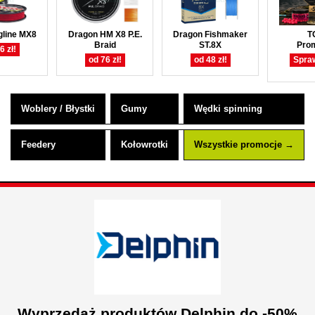
gline MX8
Dragon HM X8 P.E.
Dragon Fishmaker
T
Braid
ST.8X
Pro
6 zł!
od 76 zł!
od 48 zł!
Spra
Woblery / Błystki
Gumy
Wędki spinning
Feedery
Kołowrotki
Wszystkie promocje →
Wyprzedaż produktów Delphin do -50%