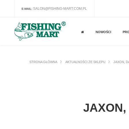
SALON@FISHING-MART.COM.PL
E-MAIL:
NOWOŚCI
PR
STRONA GŁÓWNA
AKTUALNOŚCI ZE SKLEPU
JAXON, D
JAXON,