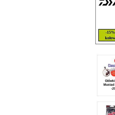
-15%
kołow
Główki
Mustad 
-2