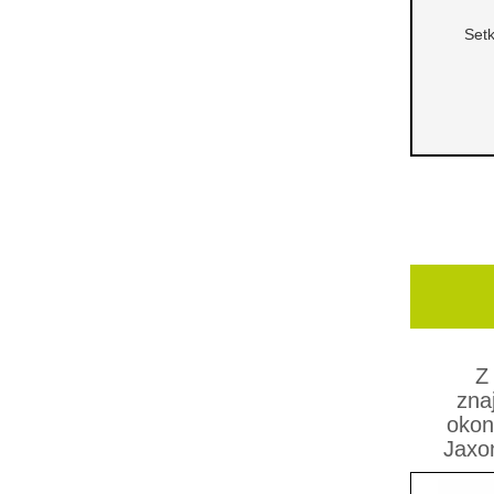
Setk
Z
zna
okon
Jaxo