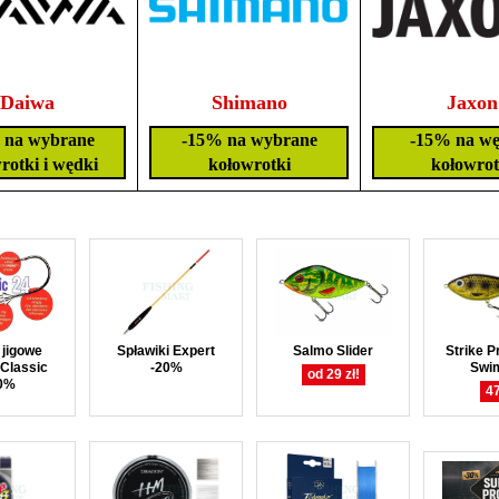
Daiwa
Shimano
Jaxon
 na wybrane
-15% na wybrane
-15% na wę
rotki i wędki
kołowrotki
kołowrot
 jigowe
Spławiki Expert
Salmo Slider
Strike P
Classic
-20%
Swi
od 29 zł!
0%
47