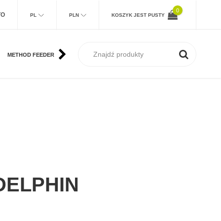
0
TO
PL
PLN
KOSZYK JEST PUSTY
METHOD FEEDER
KARP
MORSKIE
SUM
MUCHA
DELPHIN