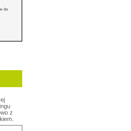
je do
ej
ingu
owo z
kiem.