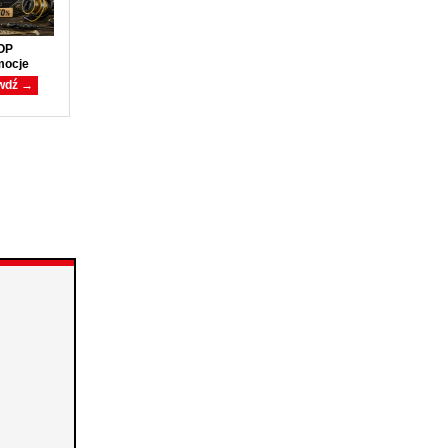
OP
mocje
wdź →