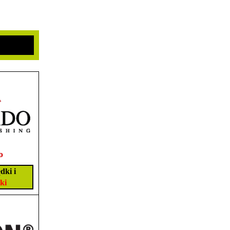
o
dki i
ki